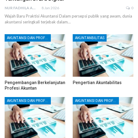
NUR FADHILA AMRI, SE., AK., M.SI
8 Jan 2026
0
Wajah Baru Praktisi Akuntansi
Dalam persepsi publik yang awam, dunia
akuntansi seringkali terjebak dalam
…
AKUNTANSI DAN PROFESI AKUNTAN
AKUNTANBILITAS
Pengembangan Berkelanjutan
Pengertian Akuntabilitas
Profesi Akuntan
AKUNTANSI DAN PROFESI AKUNTAN
AKUNTANSI DAN PROFESI AKUNTAN