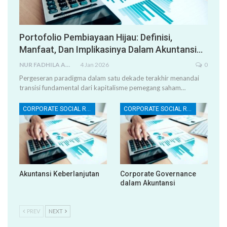
Portofolio Pembiayaan Hijau: Definisi,
Manfaat, Dan Implikasinya Dalam Akuntansi…
NUR FADHILA AMRI, SE., AK., M.SI
4 Jan 2026
0
Pergeseran paradigma dalam satu dekade terakhir menandai
transisi fundamental dari kapitalisme pemegang saham
…
CORPORATE SOCIAL RESPONSIBILITY (CSR)
CORPORATE SOCIAL RESPONSIBILITY (CSR)
Akuntansi Keberlanjutan
Corporate Governance
dalam Akuntansi
PREV
NEXT