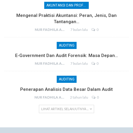
AKUNTANSI DAN PROFESI AKUNTAN
Mengenal Praktisi Akuntansi: Peran, Jenis, Dan
Tantangan…
NUR FADHILA AMRI, SE., AK., M.SI
7 bulan lalu
0
AUDITING
E-Government Dan Audit Forensik: Masa Depan…
NUR FADHILA AMRI, SE., AK., M.SI
7 bulan lalu
0
AUDITING
Penerapan Analisis Data Besar Dalam Audit
NUR FADHILA AMRI, SE., AK., M.SI
2 tahun lalu
0
LIHAT ARTIKEL SELANJUTNYA ...