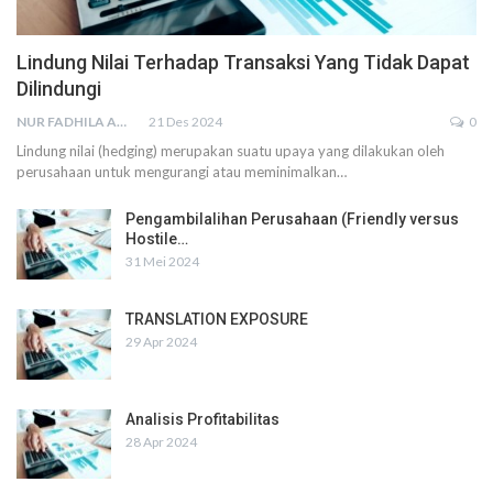
Lindung Nilai Terhadap Transaksi Yang Tidak Dapat
Dilindungi
NUR FADHILA AMRI, SE., AK., M.SI
21 Des 2024
0
Lindung nilai (hedging) merupakan suatu upaya yang dilakukan oleh
perusahaan untuk mengurangi atau meminimalkan
…
Pengambilalihan Perusahaan (Friendly versus
Hostile…
31 Mei 2024
TRANSLATION EXPOSURE
29 Apr 2024
Analisis Profitabilitas
28 Apr 2024