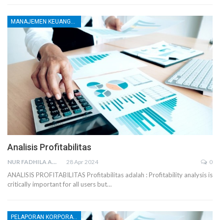
MANAJEMEN KEUANGAN
Analisis Profitabilitas
NUR FADHILA AMRI, SE., AK., M.SI
28 Apr 2024
0
ANALISIS PROFITABILITAS Profitabilitas adalah : Profitability analysis is
critically important for all users but…
PELAPORAN KORPORATE