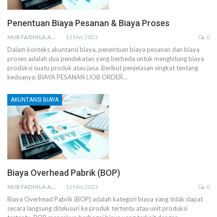
Penentuan Biaya Pesanan & Biaya Proses
NUR FADHILA AMRI, SE., AK., M.SI
13 Mei 2023
0
Dalam konteks akuntansi biaya, penentuan biaya pesanan dan biaya
proses adalah dua pendekatan yang berbeda untuk menghitung biaya
produksi suatu produk atau jasa. Berikut penjelasan singkat tentang
keduanya:
BIAYA PESANAN (JOB ORDER
…
AKUNTANSI BIAYA
Biaya Overhead Pabrik (BOP)
NUR FADHILA AMRI, SE., AK., M.SI
13 Mei 2023
0
Biaya Overhead Pabrik (BOP) adalah kategori biaya yang tidak dapat
secara langsung ditelusuri ke produk tertentu atau unit produksi