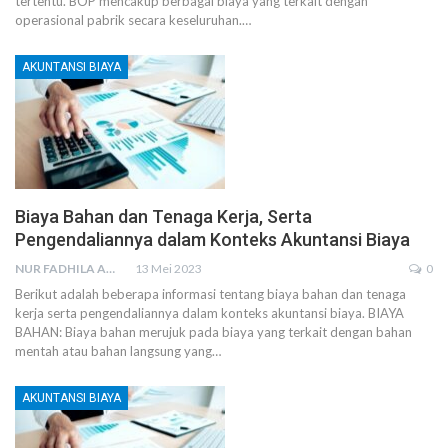
tertentu. BOP mencakup berbagai biaya yang terkait dengan
operasional pabrik secara keseluruhan.
…
AKUNTANSI BIAYA
Biaya Bahan dan Tenaga Kerja, Serta
Pengendaliannya dalam Konteks Akuntansi Biaya
NUR FADHILA AMRI, SE., AK., M.SI
13 Mei 2023
0
Berikut adalah beberapa informasi tentang biaya bahan dan tenaga
kerja serta pengendaliannya dalam konteks akuntansi biaya.
BIAYA
BAHAN:
Biaya bahan merujuk pada biaya yang terkait dengan bahan
mentah atau bahan langsung yang
…
AKUNTANSI BIAYA