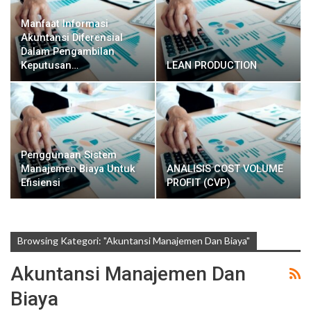
Manfaat Informasi
Akuntansi Diferensial
Dalam Pengambilan
Keputusan…
LEAN PRODUCTION
Penggunaan Sistem
Manajemen Biaya Untuk
ANALISIS COST VOLUME
Efisiensi
PROFIT (CVP)
Browsing Kategori: "Akuntansi Manajemen Dan Biaya"
Akuntansi Manajemen Dan
Biaya