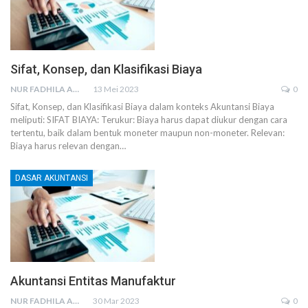
Sifat, Konsep, dan Klasifikasi Biaya
NUR FADHILA AMRI, SE., AK., M.SI
13 Mei 2023
0
Sifat, Konsep, dan Klasifikasi Biaya dalam konteks Akuntansi Biaya
meliputi:
SIFAT BIAYA:
Terukur: Biaya harus dapat diukur dengan cara
tertentu, baik dalam bentuk moneter maupun non-moneter.
Relevan:
Biaya harus relevan dengan
…
DASAR AKUNTANSI
Akuntansi Entitas Manufaktur
NUR FADHILA AMRI, SE., AK., M.SI
30 Mar 2023
0