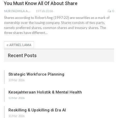
You Must Know All Of About Share
NUR FADHILA AMRI, SE., AK., M.SI
19 Feb 2018
0
Shares according to Robert Ang (1997:22) are securities as a mark of
ownership over the issuing company. Shares consists of two parts,
namely preferred shares, common shares and treasury shares. The
three shares have different…
ARTIKEL LAMA
Recent Posts
Strategic Workforce Planning
13 Mar 2026
Kesejahteraan Holistik & Mental Health
12 Mar 2026
Reskilling & Upskilling di Era AI
11 Mar 2026