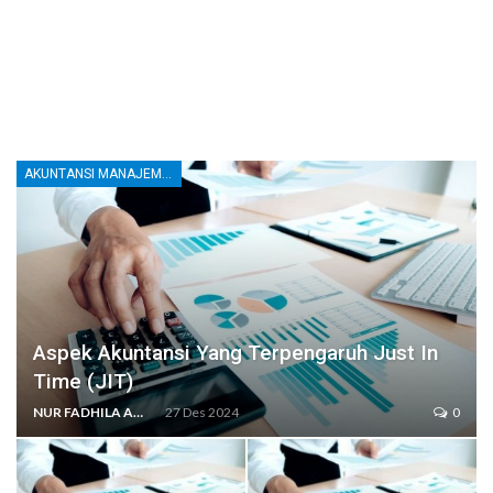
AKUNTANSI MANAJEMEN DAN BIAYA
Aspek Akuntansi Yang Terpengaruh Just In
Time (JIT)
NUR FADHILA AMRI, SE., AK., M.SI
27 Des 2024
0