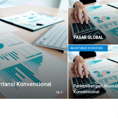
PASAR GLOBAL
AKUNTANSI KONVENSIONAL
ntansi Konvensional
Perkembangan Akuntan
Konvensional
0