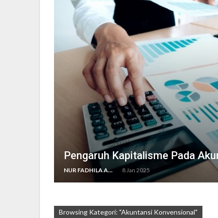
Pengaruh Kapitalisme Pada Aku
NUR FADHILA AMRI, SE., AK., M.SI
8 Jan 2025
Browsing Kategori: "Akuntansi Konvensional"