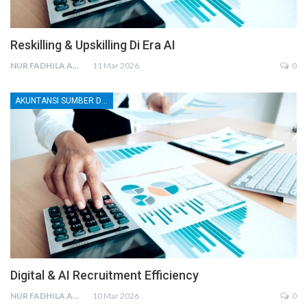
Reskilling & Upskilling Di Era AI
NUR FADHILA AMRI, SE., AK., M.SI
11 Mar 2026
0
AKUNTANSI SUMBER DAYA MANUSIA (SDM)
Digital & AI Recruitment Efficiency
NUR FADHILA AMRI, SE., AK., M.SI
10 Mar 2026
0