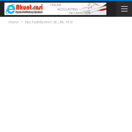
Home
Nur Fadhila Amri, SE., Ak., M.Si