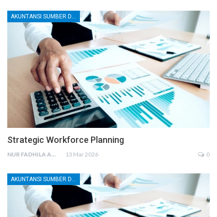
AKUNTANSI SUMBER DAYA MANUSIA (SDM)
Strategic Workforce Planning
NUR FADHILA AMRI, SE., AK., M.SI
13 Mar 2026
0
AKUNTANSI SUMBER DAYA MANUSIA (SDM)