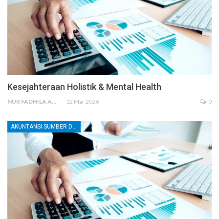
Kesejahteraan Holistik & Mental Health
NUR FADHILA AMRI, SE., AK., M.SI
12 Mar 2026
0
AKUNTANSI SUMBER DAYA MANUSIA (SDM)