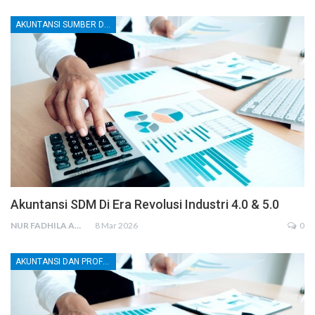
AKUNTANSI SUMBER DAYA MANUSIA (SDM)
Akuntansi SDM Di Era Revolusi Industri 4.0 & 5.0
NUR FADHILA AMRI, SE., AK., M.SI
8 Mar 2026
0
AKUNTANSI DAN PROFESI AKUNTAN