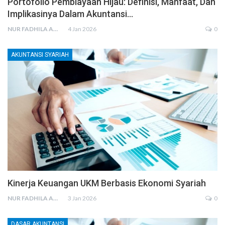
Portofolio Pembiayaan Hijau: Definisi, Manfaat, Dan
Implikasinya Dalam Akuntansi…
NUR FADHILA AMRI, SE., AK., M.SI
4 Jan 2026
0
AKUNTANSI SYARIAH
Kinerja Keuangan UKM Berbasis Ekonomi Syariah
NUR FADHILA AMRI, SE., AK., M.SI
3 Jan 2026
0
DASAR AKUNTANSI