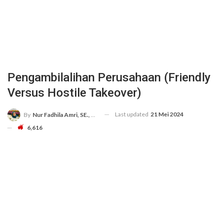
Pengambilalihan Perusahaan (Friendly
Versus Hostile Takeover)
Last updated
21 Mei 2024
By
Nur Fadhila Amri, SE., Ak., M.Si
6,616