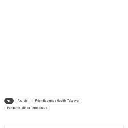
Akuisisi
Friendly versus Hostile Takeover
Pengambilalihan Perusahaan