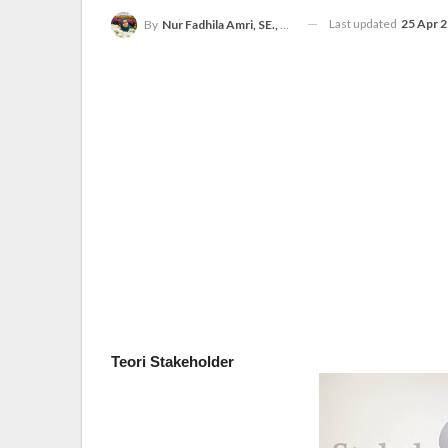
Last updated
25 Apr 
By
Nur Fadhila Amri, SE., Ak., M.Si
Teori Stakeholder