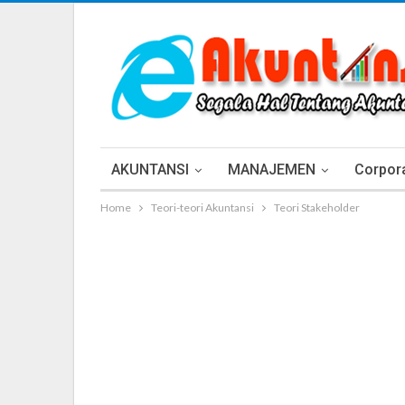
AKUNTANSI
MANAJEMEN
Corpora
Home
Teori-teori Akuntansi
Teori Stakeholder