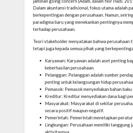
jaminan going concern (Adam, dalam Nor Hadi. 201
Dalam akuntansi tradisional, fokus utama adalah 
berkepentingan dengan perusahaan. Namun, seirin
paradigma baru yang menekankan pentingnya memp
terhadap perusahaan.
Teori stakeholder menyatakan bahwa perusahaan 
tetapi juga kepada semua pihak yang berkepenting
Karyawan: Karyawan adalah aset penting ba
keberhasilan perusahaan.
Pelanggan: Pelanggan adalah sumber pendap
penting untuk kelangsungan hidup perusahaa
Pemasok: Pemasok menyediakan bahan baku d
Kreditur: Kreditur menyediakan dana bagi p
Masyarakat: Masyarakat di sekitar perusahaa
secara positif maupun negatif.
Pemerintah: Pemerintah menetapkan peratura
Lingkungan: Perusahaan memiliki tanggung j
aktivitasnya.