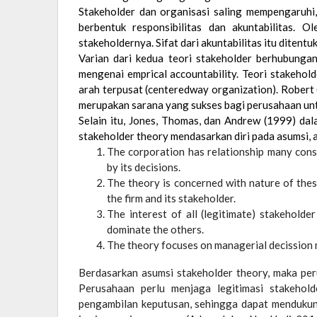
Stakeholder dan organisasi saling mempengaruhi,
berbentuk responsibilitas dan akuntabilitas. Ol
stakeholdernya. Sifat dari akuntabilitas itu diten
Varian dari kedua teori stakeholder berhubung
mengenai emprical accountability. Teori stakehol
arah terpusat (centeredway organization). Rober
merupakan sarana yang sukses bagi perusahaan un
Selain itu, Jones, Thomas, dan Andrew (1999) d
stakeholder theory mendasarkan diri pada asumsi, an
The corporation has relationship many const
by its decisions.
The theory is concerned with nature of thes
the firm and its stakeholder.
The interest of all (legitimate) stakeholde
dominate the others.
The theory focuses on managerial decission 
Berdasarkan asumsi stakeholder theory, maka peru
Perusahaan perlu menjaga legitimasi stakehol
pengambilan keputusan, sehingga dapat mendukung