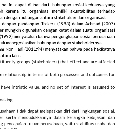
 hal ini dapat dilihat dari hubungan sosial keduanya yang
eh karena itu organisasi memiliki akuntabilitas terhadap
tukan dengan hubungan antara stakeholder dan organisasi.
an dengan pandangan Trekers (1983) dalam Achmad (2007)
der mungkin digunakan dengan ketat dalam suatu organisasi
t (1992) menyatakan bahwa pengungkapan sosial perusahaan
tuk menegosiasikan hubungan dengan stakeholdernya.
alam Nor Hadi (2011:94) menyatakan bahwa pada hakikatnya
tara lain :
ituenty groups (stakeholders) that effect and are affected
e relationship in terms of both processes and outcomes for
r have intristic value, and no set of interest is assumed to
making.
sahaan tidak dapat melepaskan diri dari lingkungan sosial.
der serta mendudukkannya dalam kerangka kebijakan dan
 pencapaian tujuan perusahaan, yaitu stabilitas usaha dan