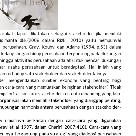
rakat dapat dikatakan sebagai stakeholder jika memiliki
Budimanta dkk.(2008 dalam Rizki, 2010) yaitu mempunyai
p perusahaan. Gray, Kouhy, dan Adams (1994, p.53) dalam
a kelangsungan hidup perusahaan tergantung pada dukungan
ehingga aktivitas perusahaan adalah untuk mencari dukungan
sar usaha perusahaan untuk beradaptasi. Hal inilah yang
p terhadap satu stakeholder dan stakeholder lainnya.
lder mengendalikan sumber ekonomi yang penting bagi
n cara-cara yang memuaskan keinginan stakeholder”. Tidak
emprioritaskan satu stakeholder tertentu dibanding yang lain.
organisasi akan memilih stakeholder yang dianggap penting,
 hubungan harmonis antara perusahaan dengan stakeholder-
ory umumnya berkaitan dengan cara-cara yang digunakan
ray et al 1997. dalam Chariri 2007:410). Cara-cara yang
er-nya tergantung pada strategi yang diadopsi perusahaan