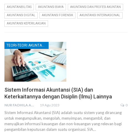
AKUNTANBILITAS
AKUNTANSI BIAYA
AKUNTANSI DAN PROFESI AKUNTAN
AKUNTANSI DIGITAL
AKUNTANSI FORENSIK
AKUNTANSI INTERNASIONAL
AKUNTANSI KEPERILAKUAN
TEORI-TEORI AKUNTANSI
Sistem Informasi Akuntansi (SIA) dan
Keterkaitannya dengan Disiplin (Ilmu) Lainnya
NUR FADHILA AMRI, SE., AK., M.SI
19 Agu 2023
0
Sistem Informasi Akuntansi (SIA) adalah suatu sistem yang dirancang
untuk mengumpulkan, mengolah, menyimpan, mengambil, dan
menyajikan informasi keuangan dan non-keuangan yang relevan bagi
pengambilan keputusan dalam suatu organisasi. SIA
…