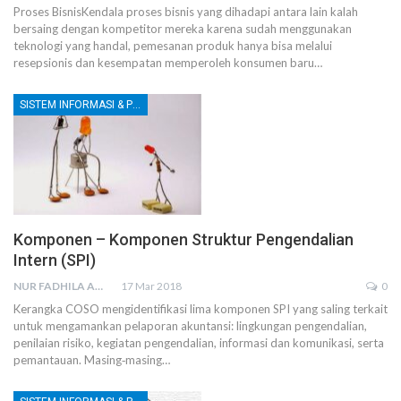
Proses BisnisKendala proses bisnis yang dihadapi antara lain kalah
bersaing dengan kompetitor mereka karena sudah menggunakan
teknologi yang handal, pemesanan produk hanya bisa melalui
resepsionis dan kesempatan memperoleh konsumen baru…
SISTEM INFORMASI & PENGENDALIAN INTERNAL
Komponen – Komponen Struktur Pengendalian
Intern (SPI)
NUR FADHILA AMRI, SE., AK., M.SI
17 Mar 2018
0
Kerangka COSO mengidentifikasi lima komponen SPI yang saling terkait
untuk mengamankan pelaporan akuntansi: lingkungan pengendalian,
penilaian risiko, kegiatan pengendalian, informasi dan komunikasi, serta
pemantauan. Masing‑masing…