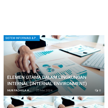
SISTEM INFORMASI & PENGENDALIAN INTERNAL
ELEMEN UTAMA DALAM LINGKUNGAN
INTERNAL (INTERNAL ENVIRONMENT)
NUR FADHILA AMRI, SE., AK., M.SI
25 Mei 2024
0