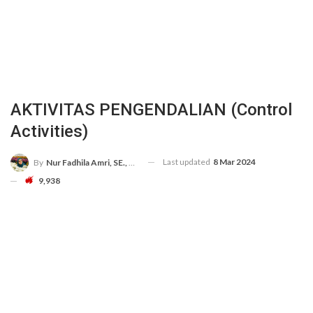
AKTIVITAS PENGENDALIAN (Control
Activities)
Last updated
8 Mar 2024
By
Nur Fadhila Amri, SE., Ak., M.Si
9,938