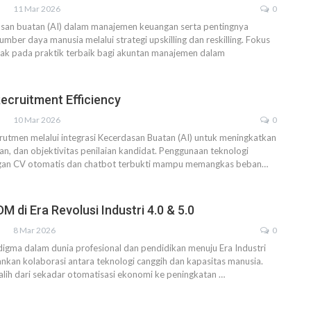
11 Mar 2026
0
asan buatan (AI) dalam manajemen keuangan serta pentingnya
ber daya manusia melalui strategi upskilling dan reskilling. Fokus
tak pada praktik terbaik bagi akuntan manajemen dalam
 Recruitment Efficiency
10 Mar 2026
0
rutmen melalui integrasi Kecerdasan Buatan (AI) untuk meningkatkan
tan, dan objektivitas penilaian kandidat. Penggunaan teknologi
ngan CV otomatis dan chatbot terbukti mampu memangkas beban
…
M di Era Revolusi Industri 4.0 & 5.0
8 Mar 2026
0
igma dalam dunia profesional dan pendidikan menuju Era Industri
nkan kolaborasi antara teknologi canggih dan kapasitas manusia.
lih dari sekadar otomatisasi ekonomi ke peningkatan
…