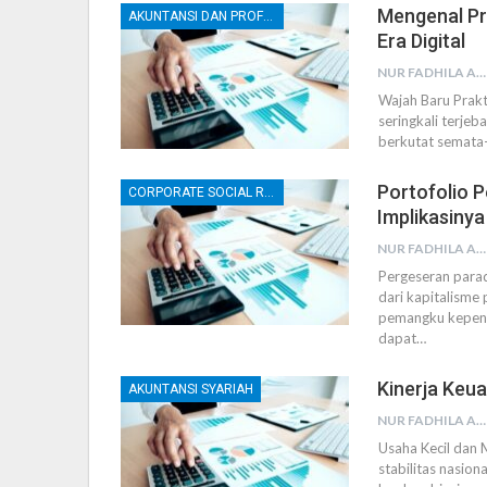
Mengenal Pra
AKUNTANSI DAN PROFESI AKUNTAN
Era Digital
NUR FADHILA AMRI, SE., AK., M.SI
Wajah Baru Prakt
seringkali terjeb
berkutat semata-
Portofolio P
CORPORATE SOCIAL RESPONSIBILITY (CSR)
Implikasiny
NUR FADHILA AMRI, SE., AK., M.SI
Pergeseran parad
dari kapitalisme
pemangku kepenti
dapat
…
Kinerja Keu
AKUNTANSI SYARIAH
NUR FADHILA AMRI, SE., AK., M.SI
Usaha Kecil dan
stabilitas nasio