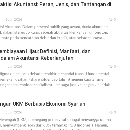
ktisi Akuntansi: Peran, Jenis, dan Tantangan di
8 Jan 2026
0
isi Akuntansi
Dalam persepsi publik yang awam, dunia akuntansi
ak dalam stereotip kuno: sebuah aktivitas klerikal yang monoton,
mata pada pencatatan debit dan kredit, atau sekadar upaya
…
embiayaan Hijau: Definisi, Manfaat, dan
a dalam Akuntansi Keberlanjutan
4 Jan 2026
0
igma dalam satu dekade terakhir menandai transisi fundamental
 pemegang saham (shareholder capitalism) menuju kapitalisme
ngan (stakeholder capitalism). Lembaga jasa keuangan kini tidak
angan UKM Berbasis Ekonomi Syariah
3 Jan 2026
0
 Menengah (UKM) memegang peran vital sebagai penyangga utama
nal, menyumbang lebih dari 60% terhadap PDB Indonesia. Namun,