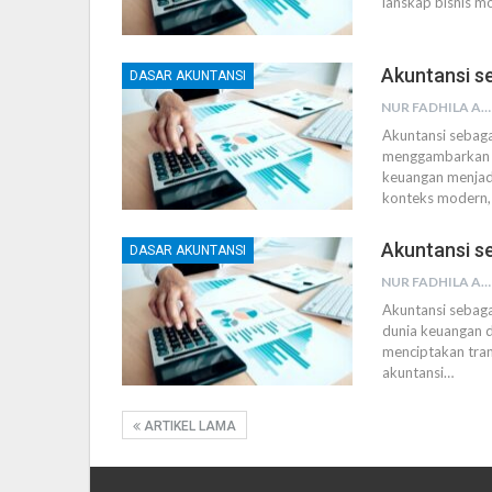
lanskap bisnis mo
Akuntansi s
DASAR AKUNTANSI
NUR FADHILA AMRI, SE., AK., M.SI
Akuntansi sebag
menggambarkan b
keuangan menjadi
konteks modern,
Akuntansi s
DASAR AKUNTANSI
NUR FADHILA AMRI, SE., AK., M.SI
Akuntansi sebag
dunia keuangan d
menciptakan tran
akuntansi
…
ARTIKEL LAMA