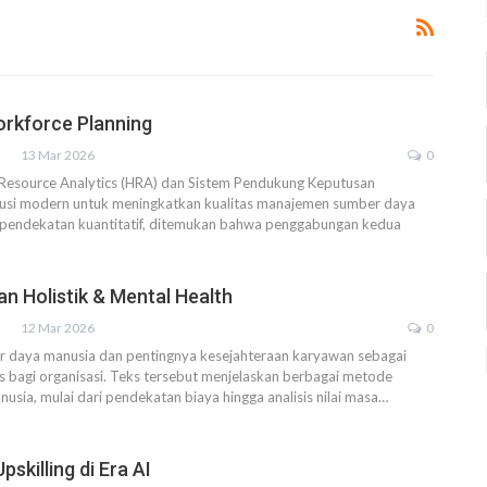
orkforce Planning
13 Mar 2026
0
 Resource Analytics (HRA) dan Sistem Pendukung Keputusan
olusi modern untuk meningkatkan kualitas manajemen sumber daya
i pendekatan kuantitatif, ditemukan bahwa penggabungan kedua
n Holistik & Mental Health
12 Mar 2026
0
r daya manusia dan pentingnya kesejahteraan karyawan sebagai
gis bagi organisasi. Teks tersebut menjelaskan berbagai metode
nusia, mulai dari pendekatan biaya hingga analisis nilai masa
…
Upskilling di Era AI