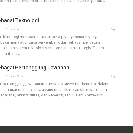
dern telah berubah drastis. Di era Halal Value Chain global,
…
ebagai Teknologi
1 Jul 2025
0
ai teknologi merupakan suatu konsep yang menarik yang
agaimana akuntansi berkembang dari sekadar pencatatan
 sebuah sistem teknologi yang canggih dan strategis. Dalam
 akuntansi
…
ebagai Pertanggung Jawaban
1 Jun 2025
0
ai pertanggung jawaban merupakan konsep fundamental dalam
an manajemen organisasi yang memiliki peran strategis dalam
sparansi, akuntabilitas, dan kepercayaan. Dalam konteks ini,