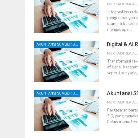
NUR FADHILA AMRI, SE., AK., M.SI
Integrasi kecerd
pengembangan sum
utama teks terle
mengadopsi
…
Digital & AI
AKUNTANSI SUMBER DAYA MANUSIA (SDM)
NUR FADHILA AMRI, SE., AK., M.SI
Transformasi rek
efisiensi, kecepa
seperti penyari
Akuntansi SD
AKUNTANSI SUMBER DAYA MANUSIA (SDM)
NUR FADHILA AMRI, SE., AK., M.SI
Pergeseran parad
5.0, yang meneka
Fokus utama bera