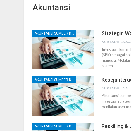
Akuntansi
Strategic W
AKUNTANSI SUMBER DAYA MANUSIA (SDM)
NUR FADHILA AMRI, SE., AK., M.SI
Integrasi Human
(SPK) sebagai s
manusia. Melalu
sistem
…
Kesejahteraa
AKUNTANSI SUMBER DAYA MANUSIA (SDM)
NUR FADHILA AMRI, SE., AK., M.SI
Akuntansi sumbe
investasi strate
penilaian aset ma
Reskilling & 
AKUNTANSI SUMBER DAYA MANUSIA (SDM)