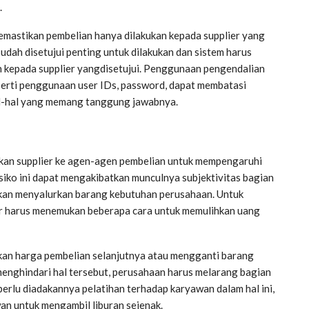
.
emastikan pembelian hanya dilakukan kepada supplier yang
sudah disetujui penting untuk dilakukan dan sistem harus
n kepada supplier yangdisetujui. Penggunaan pengendalian
eperti penggunaan user IDs, password, dapat membatasi
al-hal yang memang tanggung jawabnya.
rikan supplier ke agen-agen pembelian untuk mempengaruhi
isiko ini dapat mengakibatkan munculnya subjektivitas bagian
akan menyalurkan barang kebutuhan perusahaan. Untuk
ier harus menemukan beberapa cara untuk memulihkan uang
kan harga pembelian selanjutnya atau mengganti barang
menghindari hal tersebut, perusahaan harus melarang bagian
perlu diadakannya pelatihan terhadap karyawan dalam hal ini,
an untuk mengambil liburan sejenak.