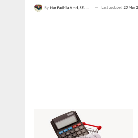
Last updated
23 Mar 
By
Nur Fadhila Amri, SE., Ak., M.Si