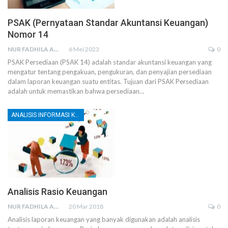
PSAK (Pernyataan Standar Akuntansi Keuangan)
Nomor 14
NUR FADHILA AMRI, SE., AK., M.SI
6 Mei 2023
0
PSAK Persediaan (PSAK 14) adalah standar akuntansi keuangan yang
mengatur tentang pengakuan, pengukuran, dan penyajian persediaan
dalam laporan keuangan suatu entitas. Tujuan dari PSAK Persediaan
adalah untuk memastikan bahwa persediaan
…
ANALISIS INFORMASI KEUANGAN
Analisis Rasio Keuangan
NUR FADHILA AMRI, SE., AK., M.SI
20 Mar 2018
0
Analisis laporan keuangan yang banyak digunakan adalah analisis