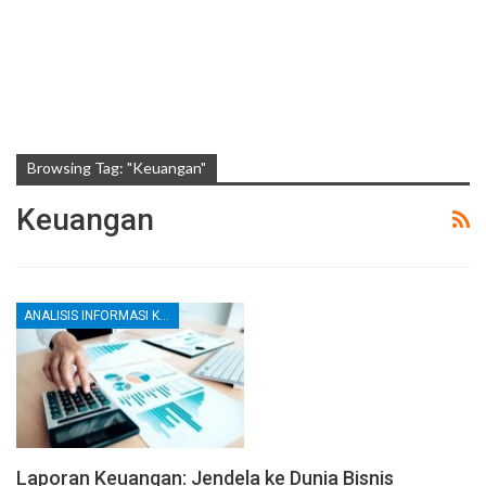
Browsing Tag: "Keuangan"
Keuangan
ANALISIS INFORMASI KEUANGAN
Laporan Keuangan: Jendela ke Dunia Bisnis