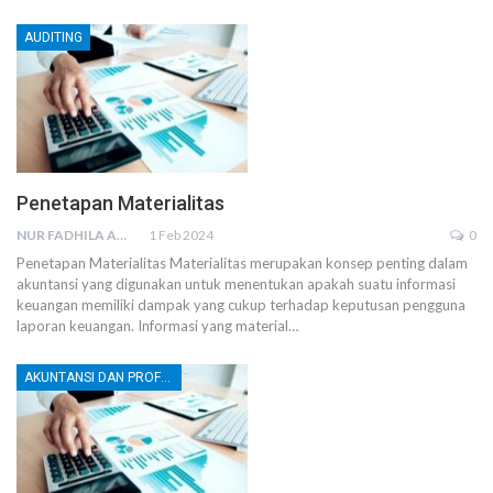
AUDITING
Penetapan Materialitas
NUR FADHILA AMRI, SE., AK., M.SI
1 Feb 2024
0
Penetapan Materialitas Materialitas merupakan konsep penting dalam
akuntansi yang digunakan untuk menentukan apakah suatu informasi
keuangan memiliki dampak yang cukup terhadap keputusan pengguna
laporan keuangan. Informasi yang material…
AKUNTANSI DAN PROFESI AKUNTAN