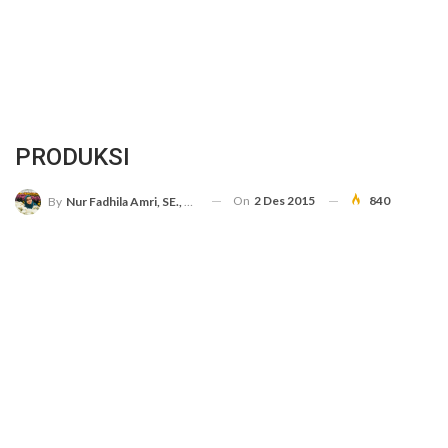
PRODUKSI
On
2 Des 2015
840
By
Nur Fadhila Amri, SE., Ak., M.Si