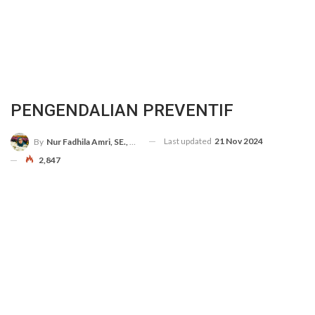
PENGENDALIAN PREVENTIF
Last updated
21 Nov 2024
By
Nur Fadhila Amri, SE., Ak., M.Si
2,847