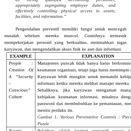
appropriately segregating employee duties, and
effectively controlling physical access to assets,
facilities, and information.”
Pengendalian preventif memiliki fungsi untuk mencegah
masalah sebelum mereka muncul. Contohnya termasuk
mempekerjakan personil yang berkualitas, memisahkan tugas
karyawan, dan mengendalikan akses fisik ke aset dan informasi.
EXAMPLE
EXPLANATION
People :
Manajemen puncak tidak hanya harus berkomuni
Creation Of
keamanan organisasi, tetapi juga harus memimpin
A “Security
Karyawan lebih mungkin untuk mematuhi kebij
–
informasi ketika mereka melihat manajer mereka
Conscious”
Sebaliknya, jika karyawan mengamati mana
Culture
kebijakan keamanan informasi, misalnya deng
password dan membubuhkan ke pemantauan, mer
meniru perilaku itu.
Gambar 1.
Various Preventetive Controls : Piec
Puzzle
People :
Pelatihan adalah kontrol preventif secara kri