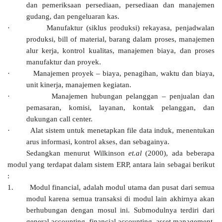
dan pemeriksaan persediaan, persediaan dan manajemen
gudang, dan pengeluaran kas.
·
Manufaktur (siklus produksi) rekayasa, penjadwalan
produksi, bill of material, barang dalam proses, manajemen
alur kerja, kontrol kualitas, manajemen biaya, dan proses
manufaktur dan proyek.
·
Manajemen proyek – biaya, penagihan, waktu dan biaya,
unit kinerja, manajemen kegiatan.
·
Manajemen hubungan pelanggan – penjualan dan
pemasaran, komisi, layanan, kontak pelanggan, dan
dukungan call center.
·
Alat sistem untuk menetapkan file data induk, menentukan
arus informasi, kontrol akses, dan sebagainya.
Sedangkan menurut Wilkinson
et.al
(2000), ada beberapa
modul yang terdapat dalam sistem ERP, antara lain sebagai berikut
:
1.
Modul financial, adalah modul utama dan pusat dari semua
modul karena semua transaksi di modul lain akhirnya akan
berhubungan dengan mosul ini. Submodulnya terdiri dari
general accounting, financial accounting, asset management,