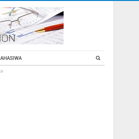
MAHASIWA
SI