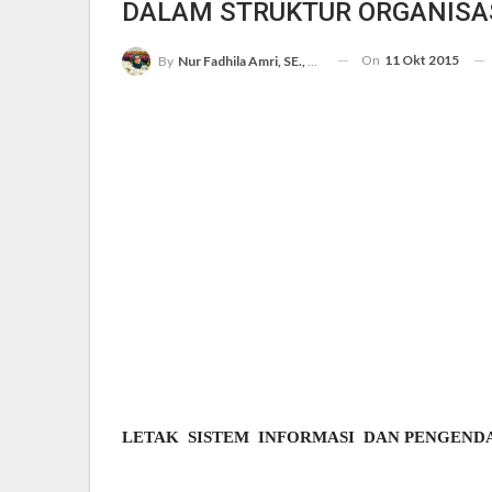
DALAM STRUKTUR ORGANISA
On
11 Okt 2015
By
Nur Fadhila Amri, SE., Ak., M.Si
LETAK
SISTEM
INFORMASI
DAN PENGEND