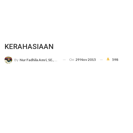
KERAHASIAAN
On
29 Nov 2015
598
By
Nur Fadhila Amri, SE., Ak., M.Si