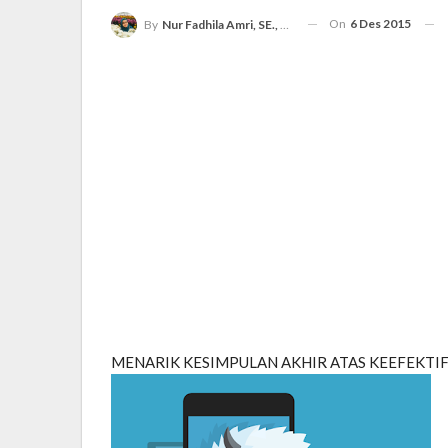
On
6 Des 2015
By
Nur Fadhila Amri, SE., Ak., M.Si
MENARIK KESIMPULAN AKHIR ATAS KEEFEKTIF