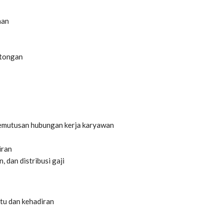
han
otongan
pemutusan hubungan kerja karyawan
iran
 dan distribusi gaji
ktu dan kehadiran