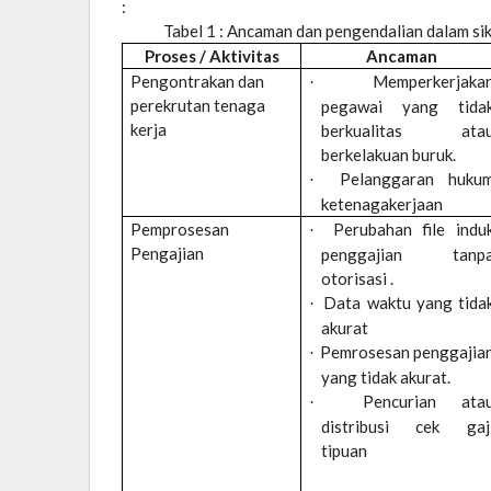
:
Tabel 1 : Ancaman dan pengendalian dalam si
Proses / Aktivitas
Ancaman
Pengontrakan dan
Memperkerjaka
·
perekrutan tenaga
pegawai yang tida
kerja
berkualitas ata
berkelakuan buruk.
Pelanggaran huku
·
ketenagakerjaan
Pemprosesan
Perubahan file indu
·
Pengajian
penggajian tanp
otorisasi .
Data waktu yang tida
·
akurat
Pemrosesan penggajia
·
yang tidak akurat.
Pencurian ata
·
distribusi cek gaj
tipuan