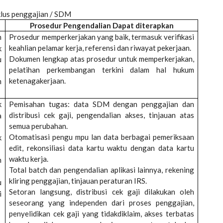
klus penggajian / SDM
Prosedur Pengendalian Dapat diterapkan
n
Prosedur memperkerjakan yang baik, termasuk verifikasi
keahlian pelamar kerja, referensi dan riwayat pekerjaan.
k
Dokumen lengkap atas prosedur untuk memperkerjakan,
u
pelatihan perkembangan terkini dalam hal hukum
ketenagakerjaan.
m
k
Pemisahan tugas: data SDM dengan penggajian dan
distribusi cek gaji, pengendalian akses, tinjauan atas
a
semua perubahan.
Otomatisasi pengu mpu lan data berbagai pemeriksaan
k
edit, rekonsiliasi data kartu waktu dengan data kartu
waktu kerja.
n
Total batch dan pengendalian aplikasi lainnya, rekening
kliring penggajian, tinjauan peraturan IRS.
u
Setoran langsung, distribusi cek gaji dilakukan oleh
i
seseorang yang independen dari proses penggajian,
penyelidikan cek gaji yang tidakdiklaim, akses terbatas