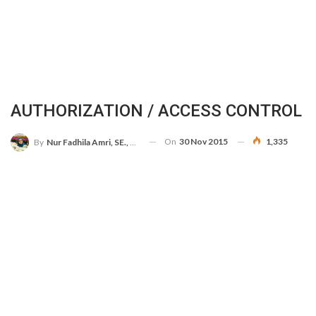
AUTHORIZATION / ACCESS CONTROL
On
30 Nov 2015
1,335
By
Nur Fadhila Amri, SE., Ak., M.Si