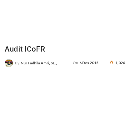
Audit ICoFR
On
6 Des 2015
1,026
By
Nur Fadhila Amri, SE., Ak., M.Si