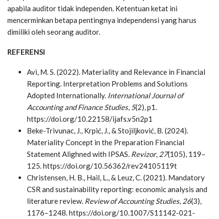
apabila auditor tidak independen. Ketentuan ketat ini
mencerminkan betapa pentingnya independensi yang harus
dimiliki oleh seorang auditor.
REFERENSI
Avi, M. S. (2022). Materiality and Relevance in Financial
Reporting. Interpretation Problems and Solutions
Adopted Internationally.
International Journal of
Accounting and Finance Studies
,
5
(2), p1.
https://doi.org/10.22158/ijafs.v5n2p1
Beke-Trivunac, J., Krpić, J., & Stojiljković, B. (2024).
Materiality Concept in the Preparation Financial
Statement Alighned with IPSAS.
Revizor
,
27
(105), 119–
125. https://doi.org/10.56362/rev24105119t
Christensen, H. B., Hail, L., & Leuz, C. (2021). Mandatory
CSR and sustainability reporting: economic analysis and
literature review.
Review of Accounting Studies
,
26
(3),
1176–1248. https://doi.org/10.1007/S11142-021-