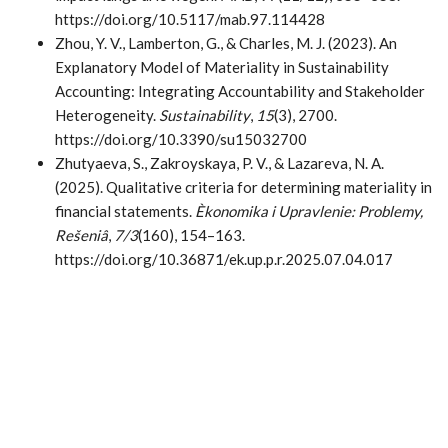
https://doi.org/10.5117/mab.97.114428
Zhou, Y. V., Lamberton, G., & Charles, M. J. (2023). An
Explanatory Model of Materiality in Sustainability
Accounting: Integrating Accountability and Stakeholder
Heterogeneity.
Sustainability
,
15
(3), 2700.
https://doi.org/10.3390/su15032700
Zhutyaeva, S., Zakroyskaya, P. V., & Lazareva, N. A.
(2025). Qualitative criteria for determining materiality in
financial statements.
Èkonomika i Upravlenie: Problemy,
Rešeniâ
,
7/3
(160), 154–163.
https://doi.org/10.36871/ek.up.p.r.2025.07.04.017