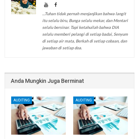
...Tuhan tidak pernah menjanjikan bahwa langit
itu selalu biru, Bunga selalu mekar, dan Mentari
selalu bersinar. Tapi ketahuilah bahwa DIA
selalu memberi pelangi di setiap badai, Senyum
di setiap air mata, Berkah di setiap cobaan, dan
jawaban di setiap doa.
Anda Mungkin Juga Berminat
AUDITING
AUDITING