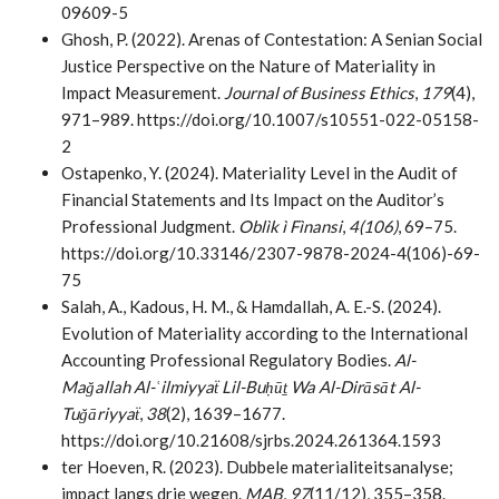
09609-5
Ghosh, P. (2022). Arenas of Contestation: A Senian Social
Justice Perspective on the Nature of Materiality in
Impact Measurement.
Journal of Business Ethics
,
179
(4),
971–989. https://doi.org/10.1007/s10551-022-05158-
2
Ostapenko, Y. (2024). Materiality Level in the Audit of
Financial Statements and Its Impact on the Auditor’s
Professional Judgment.
Oblìk ì Fìnansi
,
4(106)
, 69–75.
https://doi.org/10.33146/2307-9878-2024-4(106)-69-
75
Salah, A., Kadous, H. M., & Hamdallah, A. E.-S. (2024).
Evolution of Materiality according to the International
Accounting Professional Regulatory Bodies.
Al-
Mağallah Al-ʿilmiyyaẗ Lil-Buḥūṯ Wa Al-Dirāsāt Al-
Tuǧāriyyaẗ
,
38
(2), 1639–1677.
https://doi.org/10.21608/sjrbs.2024.261364.1593
ter Hoeven, R. (2023). Dubbele materialiteitsanalyse;
impact langs drie wegen.
MAB
,
97
(11/12), 355–358.