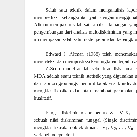
Salah satu teknik dalam menganalisis la
memprediksi
kebangkrutan yaitu dengan mengguna
Altman merupakan salah satu analisis keuangan yan
pengembangan dari analisis multidiskriminan yang 
ini merupakan salah satu model peramalan kebangkr
Edward I. Altman (1968) telah menemuka
mendeteksi dan memprediksi kemungkinan terjadinya
Z-Score model adalah sebuah analisis linea
MDA adalah suatu teknik statistik yang digunakan u
dari
apriori groupings menurut karakteristik indivi
mengklasifikasikan dan atau membuat peramalan 
kualitatif.
Fungsi diskriminan dari bentuk Z = V
X
+
1
1
sebuah nilai diskriminan tunggal (Single discrimin
mengklasifikasikan objek dimana
V
, V
, …., V
a
1
2
n
variabel independent.