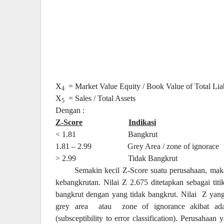
X
= Market Value Equity / Book Value of Total Liab
4
X
= Sales / Total Assets
5
Dengan :
Z-Score
Indikasi
< 1.81
Bangkrut
1.81 – 2.99
Grey Area / zone of ignorace
> 2.99
Tidak Bangkrut
Semakin kecil Z-Score suatu perusahaan, mak
kebangkrutan. Nilai Z 2.675 ditetapkan sebagai titi
bangkrut dengan yang tidak bangkrut. Nilai
Z yang
grey area
atau
zone of ignorance akibat ad
(subsceptibility to error classification). Perusahaa