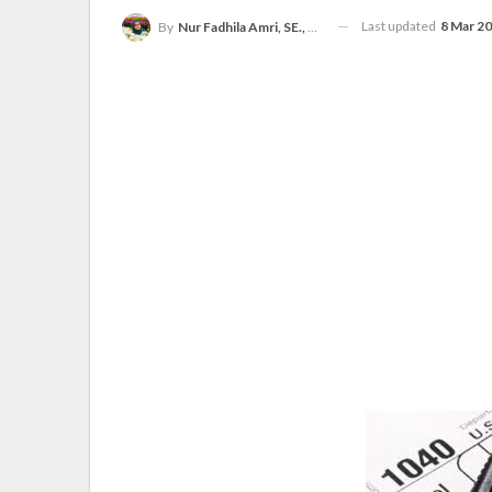
Last updated
8 Mar 2
By
Nur Fadhila Amri, SE., Ak., M.Si