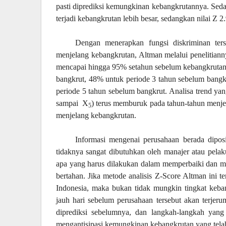
pasti diprediksi kemungkinan kebangkrutannya. Sed
terjadi kebangkrutan lebih besar, sedangkan nilai Z 2
Dengan menerapkan fungsi diskriminan ter
menjelang kebangkrutan, Altman melalui penelitian
mencapai hingga 95% setahun sebelum kebangkrutan,
bangkrut, 48% untuk periode 3 tahun sebelum bangk
periode 5 tahun sebelum bangkrut. Analisa trend ya
sampai
X
) terus memburuk pada tahun-tahun menje
5
menjelang kebangkrutan.
Informasi mengenai perusahaan berada dipos
tidaknya sangat dibutuhkan oleh manajer atau pela
apa yang harus dilakukan dalam memperbaiki dan m
bertahan. Jika metode analisis Z-Score Altman ini t
Indonesia, maka bukan tidak mungkin tingkat keban
jauh hari sebelum perusahaan tersebut akan terjeru
diprediksi sebelumnya, dan langkah-langkah yang
mengantisipasi kemungkinan kebangkrutan yang tela