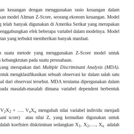
poran keuangan dengan menggunakan rasio keuangan dalam
kan model Altman Z-Score, seorang ekonom keuangan. Model
g telah banyak digunakan di Amerika Serikat yang merupakan
menggabungkan efek beberapa variabel dalam modelnya. Model
utan yang terbukti memberikan banyak manfaat.
n suatu metode yang menggunakan Z-Score model untuk
 kebangkrutan pada suatu perusahaan.
r yang merupakan dari
Multiple Discriminant Analysis (MDA)
.
ntuk mengklasifikasikan sebuah observasi ke dalam salah satu
dual dari observasi tersebut. MDA terutama dipergunakan dalam
pada masalah-masalah dimana variabel dependent berbentuk
 V
X
+ …. V
X
mengubah nilai variabel individu menjadi
2
2
n
n
ant score)
atau nilai Z, yang kemudian digunakan untuk
dalah koefisien diskriminan sedangkan X
, X
,…., X
adalah
1
2
n