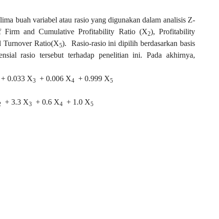
 lima buah variabel atau rasio yang digunakan dalam analisis Z-
 Firm and Cumulative Profitability Ratio (X
), Profitability
2
l Turnover Ratio(X
).
Rasio-rasio ini dipilih berdasarkan basis
5
ensial rasio tersebut terhadap penelitian ini. Pada akhirnya,
+ 0.033 X
+ 0.006 X
+ 0.999 X
3
4
5
+ 3.3 X
+ 0.6 X
+ 1.0 X
2
3
4
5