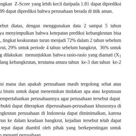
angkan
Z-Score yang lebih kecil daripada 1.81 dapat diprediksi
.99 dapat diprediksi bahwa perusahaan berada di titik aman.
sebut diatas, dengan menggunakan data 2 sampai 5 tahun
nya menyimpulkan bahwa ketepatan prediksi kebangkrutan bisa
 tingkat keakuratan turun menjadi 72% dalam 2 tahun sebelum
rut, 29% untuk periode 4 tahun sebelum bangkrut,
36% untuk
ng dilakukan
menunjukkan bahwa rasio-rasio yang diamati (X
1
lang kebangkrutan, terutama antara tahun
ke-3 dan tahun
ke-2
isi mana dan apakah perusahaan masih tergolong sehat atau
ku bisnis untuk dapat menentukan tindakan apa atau keputusan
empertahankan perusahaannya agar perusahaan tersebut dapat
erbukti dapat diterapkan diperusahaan-perusahaan khususnya di
gkrutan perusahaan di Indonesia dapat diminimalkan, karena
mus ke dalam keadaan bangkrut, kejadian tersebut telah dapat
 tepat dapat diambil oleh pihak yang berkepentingan untuk
h menanti perusahaan.