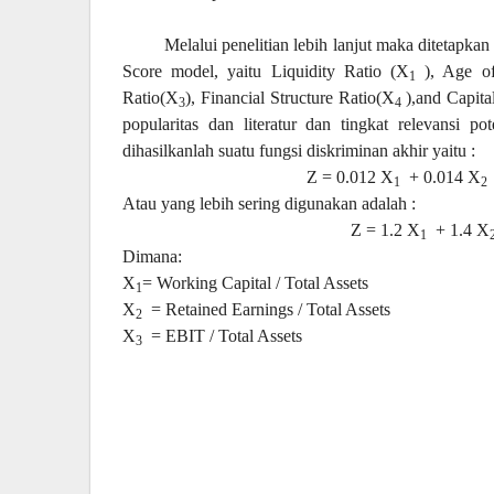
Melalui penelitian lebih lanjut maka ditetapkan
Score model, yaitu Liquidity Ratio (X
), Age of
1
Ratio(X
), Financial Structure Ratio(X
),and Capita
3
4
popularitas dan literatur dan tingkat relevansi pot
dihasilkanlah suatu fungsi diskriminan akhir yaitu :
Z = 0.012 X
+ 0.014 X
1
2
Atau yang lebih sering digunakan adalah :
Z = 1.2 X
+ 1.4 X
1
Dimana:
X
= Working Capital / Total Assets
1
X
= Retained Earnings / Total Assets
2
X
= EBIT / Total Assets
3