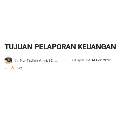
TUJUAN PELAPORAN KEUANGAN
Last updated
14 Feb 2023
By
Nur Fadhila Amri, SE., Ak., M.Si
521