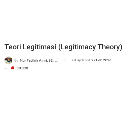
Teori Legitimasi (Legitimacy Theory)
Last updated
27 Feb 2026
By
Nur Fadhila Amri, SE., Ak., M.Si
30,330