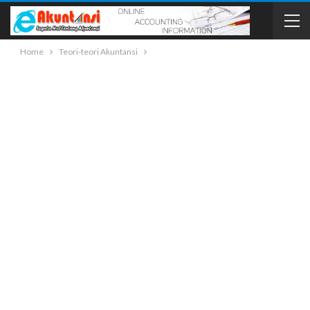
Home
Teori-teori Akuntansi