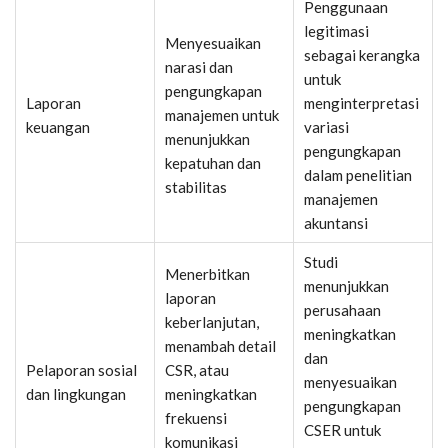
Penggunaan
legitimasi
Menyesuaikan
sebagai kerangka
narasi dan
untuk
pengungkapan
Laporan
menginterpretasi
manajemen untuk
keuangan
variasi
menunjukkan
pengungkapan
kepatuhan dan
dalam penelitian
stabilitas
manajemen
akuntansi
Studi
Menerbitkan
menunjukkan
laporan
perusahaan
keberlanjutan,
meningkatkan
menambah detail
dan
Pelaporan sosial
CSR, atau
menyesuaikan
dan lingkungan
meningkatkan
pengungkapan
frekuensi
CSER untuk
komunikasi