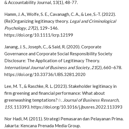
& Accountability Journal, 13(1), 48-77.
Hamm, J. A., Wolfe, S. E., Cavanagh, C. A., & Lee, S.-T. (2022).
(Re)Organizing legitimacy theory.
Legal and Criminological
Psychology
,
27
(2), 129–146.
https://doi.org/10.1111/lcrp.12199
Janang, J. S., Joseph, C., & Said, R. (2020). Corporate
Governance and Corporate Social Responsibility Society
Disclosure: The Application of Legitimacy Theory.
International Journal of Business and Society
,
21
(2), 660–678.
https://doi.org/10.33736/IJBS.3281.2020
Lee, M. T., & Raschke, R. L. (2023). Stakeholder legitimacy in
firm greening and financial performance: What about
greenwashing temptations?☆.
Journal of Business Research
,
155
, 113393. https://doi.org/10.1016/j.jbusres.2022.113393
Nor Hadi, M. (2011). Strategi Pemasaran dan Pelayanan Prima.
Jakarta: Kencana Prenada Media Group.