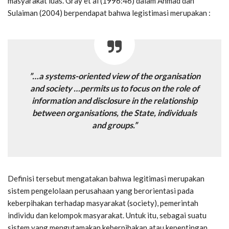
masyarakat luas. Gray et al (1996:46) dalam Ahmad dan
Sulaiman (2004) berpendapat bahwa legistimasi merupakan :
”…a systems-oriented view of the organisation
and society …permits us to focus on the role of
information and disclosure in the relationship
between organisations, the State, individuals
and groups.”
Definisi tersebut mengatakan bahwa legitimasi merupakan
sistem pengelolaan perusahaan yang berorientasi pada
keberpihakan terhadap masyarakat (society), pemerintah
individu dan kelompok masyarakat. Untuk itu, sebagai suatu
sistem yang mengutamakan keberpihakan atau kepentingan