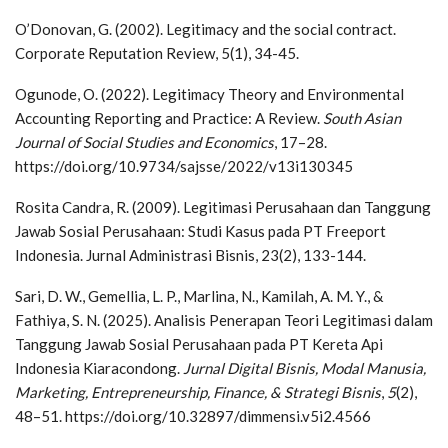
O’Donovan, G. (2002). Legitimacy and the social contract.
Corporate Reputation Review, 5(1), 34-45.
Ogunode, O. (2022). Legitimacy Theory and Environmental
Accounting Reporting and Practice: A Review.
South Asian
Journal of Social Studies and Economics
, 17–28.
https://doi.org/10.9734/sajsse/2022/v13i130345
Rosita Candra, R. (2009). Legitimasi Perusahaan dan Tanggung
Jawab Sosial Perusahaan: Studi Kasus pada PT Freeport
Indonesia. Jurnal Administrasi Bisnis, 23(2), 133-144.
Sari, D. W., Gemellia, L. P., Marlina, N., Kamilah, A. M. Y., &
Fathiya, S. N. (2025). Analisis Penerapan Teori Legitimasi dalam
Tanggung Jawab Sosial Perusahaan pada PT Kereta Api
Indonesia Kiaracondong.
Jurnal Digital Bisnis, Modal Manusia,
Marketing, Entrepreneurship, Finance, & Strategi Bisnis
,
5
(2),
48–51. https://doi.org/10.32897/dimmensi.v5i2.4566