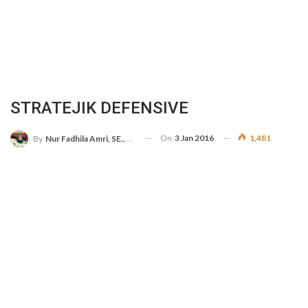
STRATEJIK DEFENSIVE
On
3 Jan 2016
1,481
By
Nur Fadhila Amri, SE., Ak., M.Si