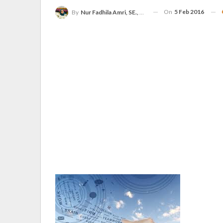
On
5 Feb 2016
By
Nur Fadhila Amri, SE., Ak., M.Si