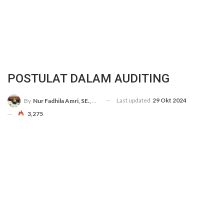
POSTULAT DALAM AUDITING
Last updated
29 Okt 2024
By
Nur Fadhila Amri, SE., Ak., M.Si
3,275