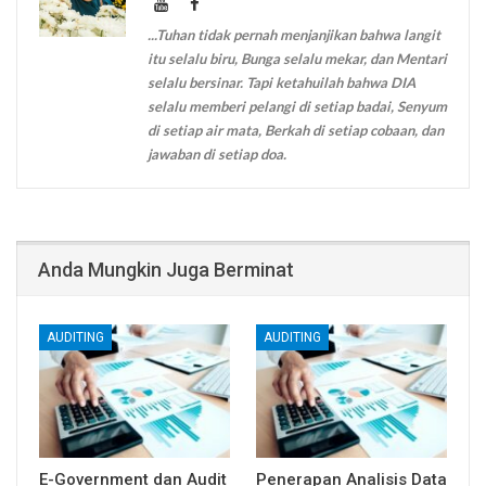
...Tuhan tidak pernah menjanjikan bahwa langit
itu selalu biru, Bunga selalu mekar, dan Mentari
selalu bersinar. Tapi ketahuilah bahwa DIA
selalu memberi pelangi di setiap badai, Senyum
di setiap air mata, Berkah di setiap cobaan, dan
jawaban di setiap doa.
Anda Mungkin Juga Berminat
AUDITING
AUDITING
E-Government dan Audit
Penerapan Analisis Data