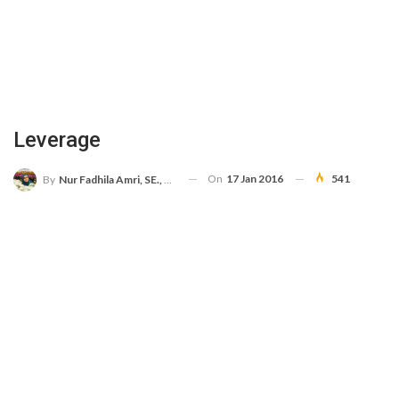
Leverage
On
17 Jan 2016
541
By
Nur Fadhila Amri, SE., Ak., M.Si