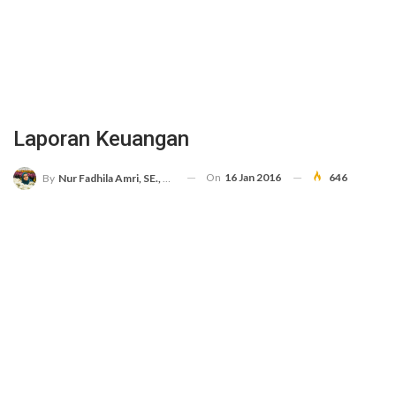
Laporan Keuangan
On
16 Jan 2016
646
By
Nur Fadhila Amri, SE., Ak., M.Si