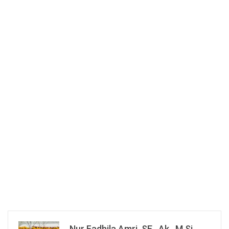
Nur Fadhila Amri, SE., Ak., M.Si