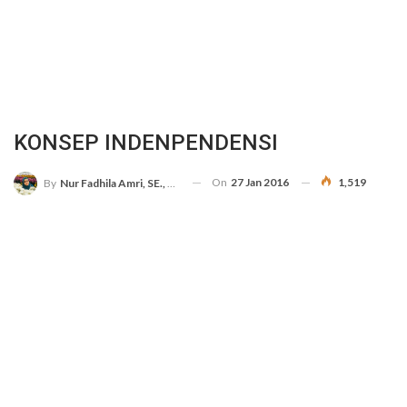
KONSEP INDENPENDENSI
On
27 Jan 2016
1,519
By
Nur Fadhila Amri, SE., Ak., M.Si