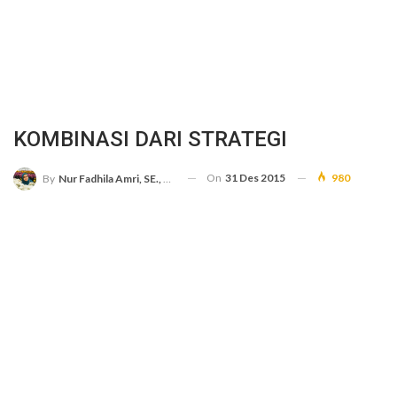
KOMBINASI DARI STRATEGI
On
31 Des 2015
980
By
Nur Fadhila Amri, SE., Ak., M.Si