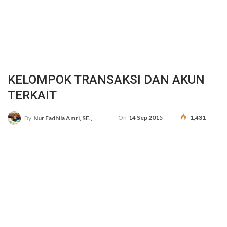
KELOMPOK TRANSAKSI DAN AKUN
TERKAIT
On
14 Sep 2015
1,431
By
Nur Fadhila Amri, SE., Ak., M.Si