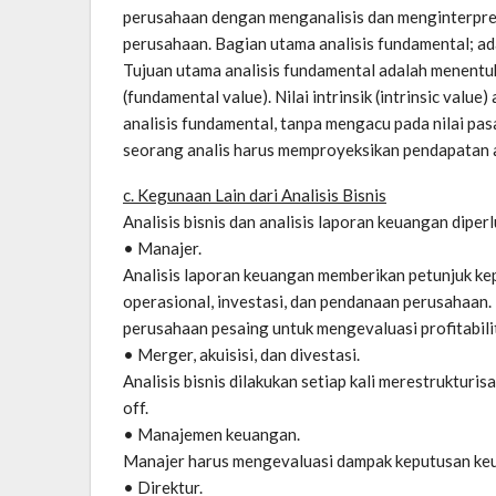
perusahaan dengan menganalisis dan menginterpreta
perusahaan. Bagian utama analisis fundamental; ada
Tujuan utama analisis fundamental adalah menentuka
(fundamental value). Nilai intrinsik (intrinsic val
analisis fundamental, tanpa mengacu pada nilai pasa
seorang analis harus memproyeksikan pendapatan a
c. Kegunaan Lain dari Analisis Bisnis
Analisis bisnis dan analisis laporan keuangan diper
• Manajer.
Analisis laporan keuangan memberikan petunjuk ke
operasional, investasi, dan pendanaan perusahaan.
perusahaan pesaing untuk mengevaluasi profitabilit
• Merger, akuisisi, dan divestasi.
Analisis bisnis dilakukan setiap kali merestrukturis
off.
• Manajemen keuangan.
Manajer harus mengevaluasi dampak keputusan keua
• Direktur.