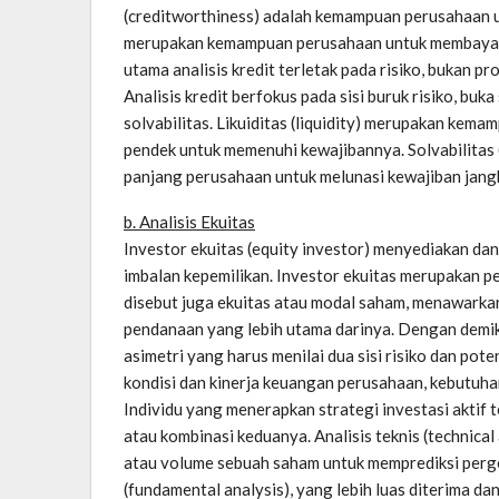
(creditworthiness) adalah kemampuan perusahaan u
merupakan kemampuan perusahaan untuk membayar b
utama analisis kredit terletak pada risiko, bukan prof
Analisis kredit berfokus pada sisi buruk risiko, buka 
solvabilitas. Likuiditas (liquidity) merupakan ke
pendek untuk memenuhi kewajibannya. Solvabilita
panjang perusahaan untuk melunasi kewajiban jang
b. Analisis Ekuitas
Investor ekuitas (equity investor) menyediakan da
imbalan kepemilikan. Investor ekuitas merupakan 
disebut juga ekuitas atau modal saham, menawark
pendanaan yang lebih utama darinya. Dengan demikia
asimetri yang harus menilai dua sisi risiko dan pot
kondisi dan kinerja keuangan perusahaan, kebutuha
Individu yang menerapkan strategi investasi aktif 
atau kombinasi keduanya. Analisis teknis (technical
atau volume sebuah saham untuk memprediksi perge
(fundamental analysis), yang lebih luas diterima da