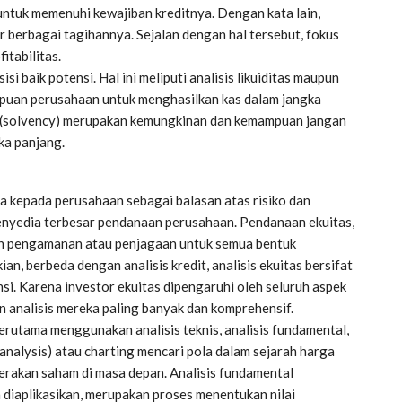
ntuk memenuhi kewajiban kreditnya. Dengan kata lain,
erbagai tagihannya. Sejalan dengan hal tersebut, fokus
itabilitas.
sisi baik potensi. Hal ini meliputi analisis likuiditas maupun
mampuan perusahaan untuk menghasilkan kas dalam jangka
s (solvency) merupakan kemungkinan dan kemampuan jangan
ka panjang.
na kepada perusahaan sebagai balasan atas risiko dan
penyedia terbesar pendanaan perusahaan. Pendanaan ekuitas,
an pengamanan atau penjagaan untuk semua bentuk
n, berbeda dengan analisis kredit, analisis ekuitas bersifat
ensi. Karena investor ekuitas dipengaruhi oleh seluruh aspek
n analisis mereka paling banyak dan komprehensif.
terutama menggunakan analisis teknis, analisis fundamental,
 analysis) atau charting mencari pola dalam sejarah harga
rakan saham di masa depan. Analisis fundamental
n diaplikasikan, merupakan proses menentukan nilai