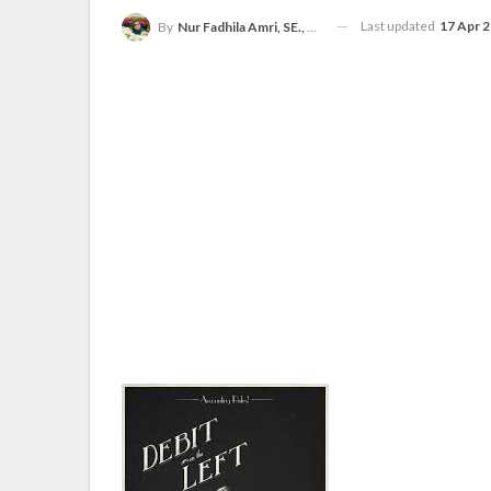
Last updated
17 Apr 
By
Nur Fadhila Amri, SE., Ak., M.Si