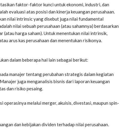
sikan faktor-faktor kunci untuk ekonomi, industri, dan
lah evaluasi atas posisi dan kinerja keuangan perusahaan.
n nilai intrinsic yang disebut juga nilai fundamental
ue) adalah nilai sebuah perusahaan (atau sahamnya) berdasarkan
r (atau harga saham). Untuk menentukan nilai intrinsik,
tau arus kas perusahaan dan menentukan risikonya.
lukan dalam beberapa hal lain sebagai berikut:
pada manajer tentang perubahan strategis dalam kegiatan
 Manajer juga menganalisis bisnis dari laporan keuangan
as dan risiko pesaing.
asi operasinya melalui merger, akuisis, divestasi, maupun spin-
ngan dan kebijakan dividen terhadap nilai perusahaan.