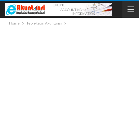
Home
Teori-teori Akuntansi