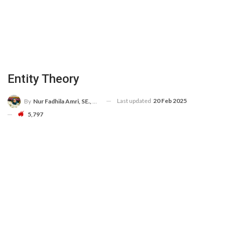
Entity Theory
Last updated
20 Feb 2025
By
Nur Fadhila Amri, SE., Ak., M.Si
5,797