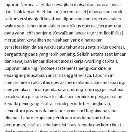
laporan Neraca, aset dan kewajiban dipisahkan antara lancar
dan tidak lancar. Aset lancar (current asset) diharapkan untuk
terkonversi menjadi kesatuan digunakan pada operasi dalam
waktu satu tahun atau dalam satu siklus operasi, bergantung
pada yang lebih panjang. Kewajiban lancar (current liabilities)
merupakan kewajiban perusahaan yang diharapkan
terselesaikan dalam waktu satu tahun atau satu siklus operasi,
bergantung pada yang lebih panjang. Selisih antara aset lancar
dan kewajiban lancar disebut modal kerja (working capital).
Laporan laba rugi (income statement) mengukur kinerja
keuangan perusahaan antara tanggal neraca. Laporan ini
mencerminkan aktivitas operasi perusahaan. Laporan laba rugi
menyediakan rincian pendapatan, untung, dan rugi perusahaan
untuk suatu periode waktu. laba mencerminkan pengembalian
kepada pemegang ekuitas untuk periode bersangkutan,
sementara pos-pos dalam laporan merinci bagaimana laba
didapat. Laba merupakan perkiraan atas kenaikan (atau
penurunan) ekuitas sebelum distribusi kepada dan kontribusi
dari pemegang ekuitas, dan laporan laba rugi memuat beberapa