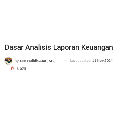
Dasar Analisis Laporan Keuangan
Last updated
11 Nov 2024
By
Nur Fadhila Amri, SE., Ak., M.Si
3,075