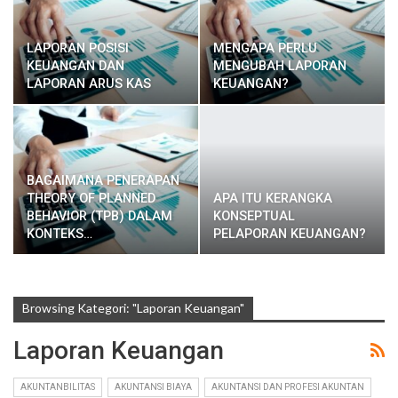
LAPORAN POSISI
MENGAPA PERLU
KEUANGAN DAN
MENGUBAH LAPORAN
LAPORAN ARUS KAS
KEUANGAN?
BAGAIMANA PENERAPAN
THEORY OF PLANNED
APA ITU KERANGKA
BEHAVIOR (TPB) DALAM
KONSEPTUAL
KONTEKS…
PELAPORAN KEUANGAN?
Browsing Kategori: "Laporan Keuangan"
Laporan Keuangan
AKUNTANBILITAS
AKUNTANSI BIAYA
AKUNTANSI DAN PROFESI AKUNTAN