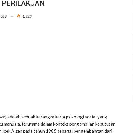
 PERILAKUAN
2023
1,223
ior
) adalah sebuah kerangka kerja psikologi sosial yang
ku manusia, terutama dalam konteks pengambilan keputusan
leh Icek Ajzen pada tahun 1985 sebagai pengembangan dari