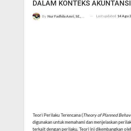
DALAM KONTEKS AKUNTANSI
Last updated
14 Agu 
By
Nur Fadhila Amri, SE., Ak., M.Si
Teori Perilaku Terencana (
Theory of Planned Behav
digunakan untuk memahami dan menjelaskan perila
terkait dengan perilaku. Teori ini dikembangkan o