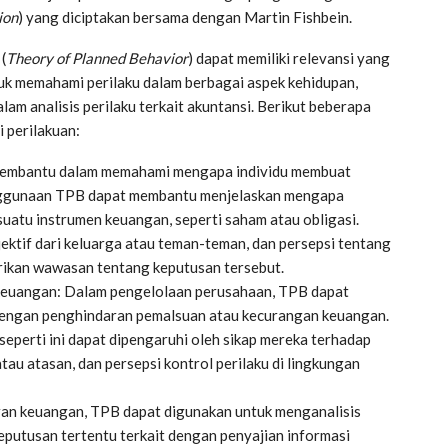
ion
) yang diciptakan bersama dengan Martin Fishbein.
(
Theory of Planned Behavior
) dapat memiliki relevansi yang
k memahami perilaku dalam berbagai aspek kehidupan,
lam analisis perilaku terkait akuntansi. Berikut beberapa
 perilakuan:
membantu dalam memahami mengapa individu membuat
enggunaan TPB dapat membantu menjelaskan mengapa
suatu instrumen keuangan, seperti saham atau obligasi.
ektif dari keluarga atau teman-teman, dan persepsi tentang
erikan wawasan tentang keputusan tersebut.
euangan: Dalam pengelolaan perusahaan, TPB dapat
 dengan penghindaran pemalsuan atau kecurangan keuangan.
 seperti ini dapat dipengaruhi oleh sikap mereka terhadap
 atau atasan, dan persepsi kontrol perilaku di lingkungan
an keuangan, TPB dapat digunakan untuk menganalisis
putusan tertentu terkait dengan penyajian informasi