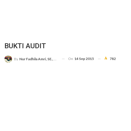
BUKTI AUDIT
On
14 Sep 2015
782
By
Nur Fadhila Amri, SE., Ak., M.Si