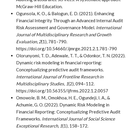
McGraw-Hill Education.
Ogunsola, K. O., & Balogun, E. D. (2021). Enhancing
Financial Integrity Through an Advanced Internal Audit
Risk Assessment and Governance Model.
International
Journal of Multidisciplinary Research and Growth
Evaluation
,
2
(1), 781–790.
https://doi.org/10.54660/.ijmrge.2021.2.1.781-790
Olorunyomi, T. D., Adewale, T. T., & Odonkor, T. N. (2022).
Dynamic risk modeling in financial reporting:
Conceptualizing predictive audit frameworks.
International Journal of Frontline Research in
Multidisciplinary Studies
,
1
(2), 094–112.
https://doi.org/10.56355/ijfrms.2022.1.2.0057
Omowole, B. M., Omokhoa, H. E., Ogundeji, I. A., &
Achumie, G. O. (2022). Dynamic Risk Modeling in
Financial Reporting: Conceptualizing Predictive Audit
Frameworks.
International Journal of Social Science
Exceptional Research
,
1
(1), 158–172.