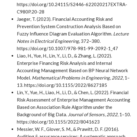
https://doi.org/10.24115/S2446-622020217EXTRA-
C980P.20-28
Jaeger, T. (2023). Financial Accounting Risk and
Prevention System Construction Analysis Based on
Fuzzy Influence Diagram Evaluation Algorithm.
Lecture
Notes in Electrical Engineering
, 372–380.
https://doi.org/10.1007/978-981-99-2092-1_47
Liao, H., Yue, H., Lin, Y., Li, D., & Zhang, L. (2022).
Enterprise Financing Risk Analysis and Internal
Accounting Management Based on BP Neural Network
Model.
Mathematical Problems in Engineering
,
2022
, 1–
13. https://doi.org/10.1155/2022/8627185
Lin, Y., Yue, H., Liao, H., Li, D., & Chen, L. (2022). Financial
Risk Assessment of Enterprise Management Accounting
Based on Association Rule Algorithm under the
Background of Big Data.
Journal of Sensors
,
2022
, 1–10.
https://doi.org/10.1155/2022/8041623
Messier, W. F., Glover, S. M., & Prawitt, D. F. (2016).
Auditing & assurance services: A systematic approach.