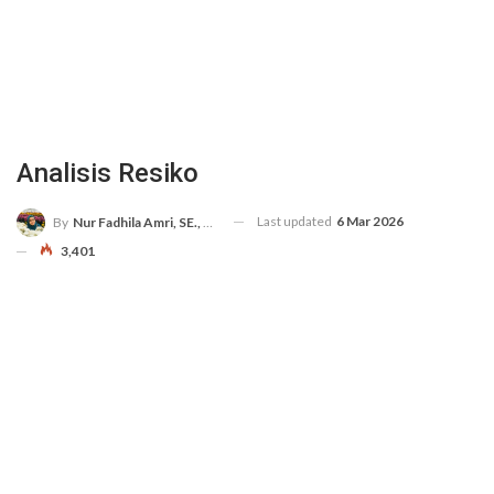
Analisis Resiko
Last updated
6 Mar 2026
By
Nur Fadhila Amri, SE., Ak., M.Si
3,401