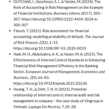
DUTCHAK, I., Vasylisnyn, S. I., & Yatsko, M. (2024). The
Role of Accounting in Risk Management on the Example
of Financial Institutions.
Business Inform
,
6
(557), 300–
307. https://doi.org/10.32983/2222-4459-2024-6-
300-307
Filusch, T. (2021). Risk assessment for financial
accounting: modeling probability of default.
The Journal
of Risk Finance
,
22
(1), 1–15.
https://doi.org/10.1108/JRF-02-2020-0033
Hadi, M. H., Abdulzahra, A. K., & Hazen, M. A. (2025). The
Effectiveness of Internal Control Standards in Enhancing
Financial Risk Management Efficiency in the Banking
Sector.
European Journal of Management, Economics and
Business.
,
2
(5), 66–83.
https://doi.org/10.59324/ejmeb.2025.2(5).06
Hoang, T. H., & Dinh, T. N. H. (2021). Potential
relationship of internal control, internal audit and risk
management in company – the case study of Vingroup in
Vietnam.
Laplage Em Revista
,
7
, 20–28.