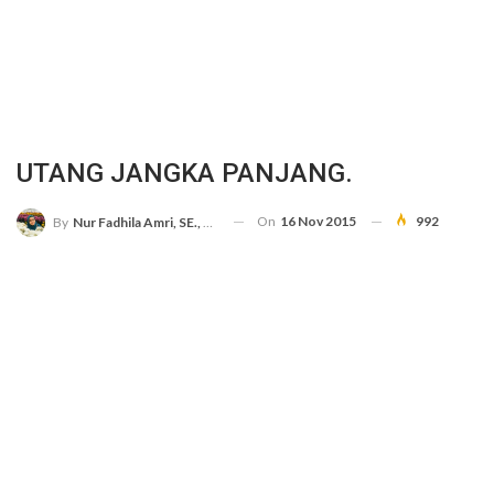
UTANG JANGKA PANJANG.
On
16 Nov 2015
992
By
Nur Fadhila Amri, SE., Ak., M.Si