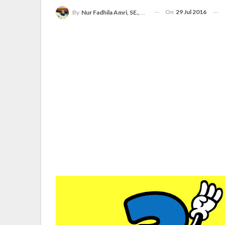
On
29 Jul 2016
By
Nur Fadhila Amri, SE., Ak., M.Si