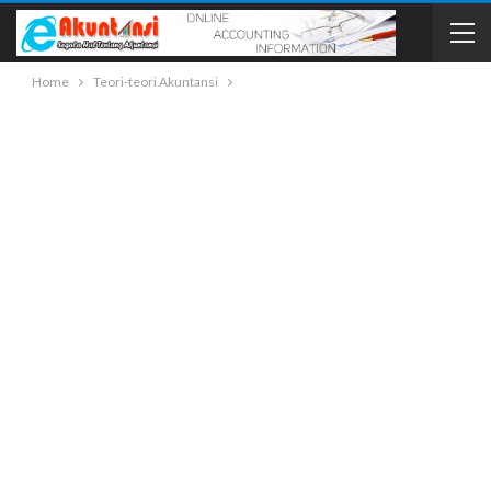
Home
Teori-teori Akuntansi