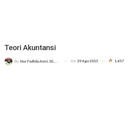
Teori Akuntansi
On
29 Agu 2015
1,457
By
Nur Fadhila Amri, SE., Ak., M.Si