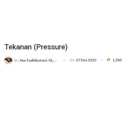
Tekanan (Pressure)
On
27 Des 2015
1,283
By
Nur Fadhila Amri, SE., Ak., M.Si