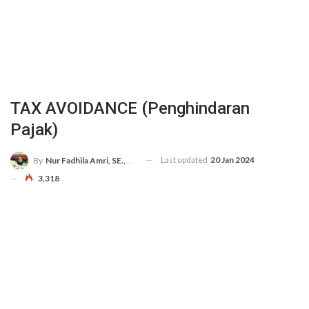
TAX AVOIDANCE (Penghindaran
Pajak)
Last updated
20 Jan 2024
By
Nur Fadhila Amri, SE., Ak., M.Si
3,318