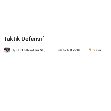
Taktik Defensif
On
19 Okt 2015
1,396
By
Nur Fadhila Amri, SE., Ak., M.Si