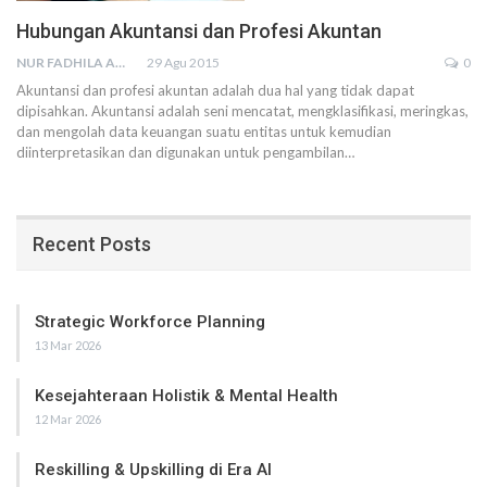
Hubungan Akuntansi dan Profesi Akuntan
NUR FADHILA AMRI, SE., AK., M.SI
29 Agu 2015
0
Akuntansi dan profesi akuntan adalah dua hal yang tidak dapat
dipisahkan. Akuntansi adalah seni mencatat, mengklasifikasi, meringkas,
dan mengolah data keuangan suatu entitas untuk kemudian
diinterpretasikan dan digunakan untuk pengambilan…
Recent Posts
Strategic Workforce Planning
13 Mar 2026
Kesejahteraan Holistik & Mental Health
12 Mar 2026
Reskilling & Upskilling di Era AI