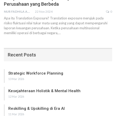
Perusahaan yang Berbeda
NUR FADHILA AMRI, SE., AK., M.SI
22 Nov 2024
0
Apa itu Translation Exposure?
Translation exposure merujuk pada
risiko fluktuasi nilai tukar mata uang asing yang dapat mempengaruhi
laporan keuangan perusahaan. Ketika perusahaan multinasional
memiliki operasi di berbagai negara,
…
Recent Posts
Strategic Workforce Planning
13 Mar 2026
Kesejahteraan Holistik & Mental Health
12 Mar 2026
Reskilling & Upskilling di Era AI
11 Mar 2026