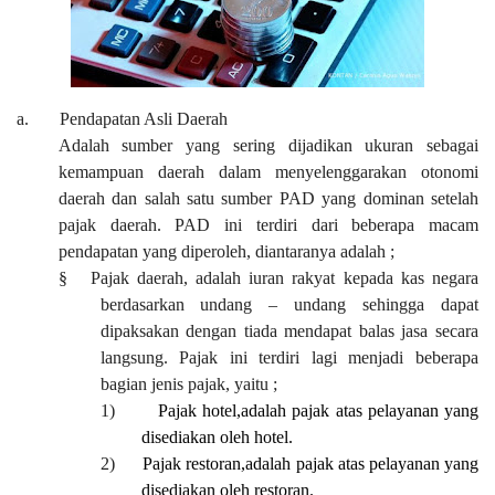
a.
Pendapatan Asli Daerah
Adalah
sumber yang sering dijadikan ukuran sebagai
kemampuan daerah dalam menyelenggarakan otonomi
daerah dan salah satu sumber PAD yang dominan setelah
pajak daerah.
PAD ini terdiri dari beberapa macam
pendapatan yang diperoleh, diantaranya adalah ;
§
P
ajak daerah
, adalah
iuran rakyat kepada kas negara
berdasarkan undang
– undang
sehingga dapat
dipaksakan dengan tiada mendapat balas jasa secara
langsung.
Pajak ini terdiri lagi menjadi beberapa
bagian jenis pajak, yaitu ;
1)
Pajak
h
otel
,
adalah pajak atas pelayanan yang
disediakan oleh hotel.
2)
Pajak
r
estoran
,
adalah pajak atas pelayanan yang
disediakan oleh restoran.