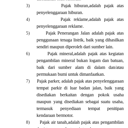
3)
Pajak
h
iburan
,
adalah pajak atas
penyelenggaraan hiburan.
4)
Pajak
r
eklame
,
adalah pajak atas
penyelenggaraan reklame
.
5)
Pajak Penerangan Jalan adalah pajak atas
penggunaan tenaga listrik, baik yang dihasilkan
sendiri maupun diperoleh dari sumber lain.
6)
Pajak
m
ineral
,
adalah pajak atas kegiatan
pengambilan mineral bukan logam dan batuan,
baik dari sumber alam di dalam dan/atau
permukaan bumi untuk dimanfaatkan.
7)
Pajak
parker,
adalah pajak atas penyelenggaraan
tempat parkir di luar badan jalan, baik yang
disediakan berkaitan dengan pokok usaha
maupun yang disediakan sebagai suatu usaha,
termasuk penyediaan tempat penitipan
kendaraan bermotor.
8)
Pajak
a
ir
t
anah
,
adalah pajak atas pengambilan