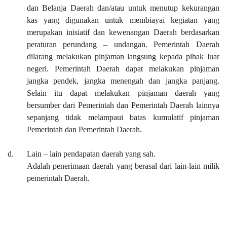
dan Belanja Daerah dan/atau untuk menutup kekurangan
kas yang digunakan untuk membiayai kegiatan yang
merupakan inisiatif dan kewenangan Daerah berdasarkan
peraturan perundang
– u
ndangan.
Pemerintah Daerah
dilarang melakukan pinjaman langsung kepada pihak luar
negeri. Pemerintah Daerah dapat melakukan pinjaman
jangka pendek, jangka menengah dan jangka panjang.
Selain itu dapat melakukan pinjaman daerah yang
bersumber dari Pemerintah dan Pemerintah Daerah lainnya
sepanjang tidak melampaui batas kumulatif pinjaman
Pemerintah dan Pemerintah Daerah.
d.
L
ain
– lain
pendapatan daerah yang sah.
Adalah
penerimaan
d
aerah yang berasal dari lain-lain milik
pemerin
t
ah Daerah.