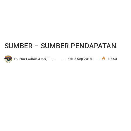
SUMBER – SUMBER PENDAPATAN
On
8 Sep 2015
1,360
By
Nur Fadhila Amri, SE., Ak., M.Si