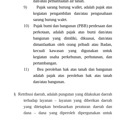
dan/atau pemanfaatan air tanah.
9)
Pajak
s
arang
b
urung
wallet,
adalah pajak atas
kegiatan pengambilan dan/atau pengusahaan
sarang burung walet.
10)
Pajak
b
umi dan
b
angunan
(PBB) p
erdesaan dan
p
erkotaan
,
adalah pajak atas bumi dan/atau
bangunan yang dimiliki, dikuasai, dan/atau
dimanfaatkan oleh orang pribadi atau Badan,
kecuali kawasan yang digunakan untuk
kegiatan usaha perkebunan, perhutanan, dan
pertambangan.
11)
Bea
p
erolehan
h
ak atas
t
anah dan
b
angunan
adalah pajak atas perolehan hak atas tanah
dan/atau bangunan.
§
R
etribusi daerah
, adalah pungutan yang dilakukan daerah
terhadap layanan – layanan yang diberikan daerah
yang ditetapkan berdasarkan peraturan daerah dan
dana – dana yang diperoleh dipergunakan untuk