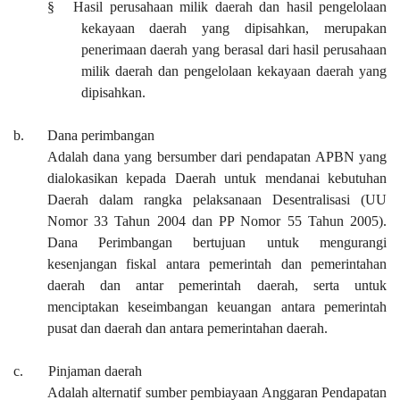
§
H
asil perusahaan milik daerah dan hasil pengelolaan
kekayaan daerah yang dipisahkan
,
merupakan
penerimaan
d
aerah yang berasal dari hasil perusahaan
milik
d
aerah dan pengelolaan
k
ekayaan
d
aerah yang
dipisahkan.
b.
D
ana perimbangan
A
dalah dana yang bersumber dari pendapatan APBN yang
dialokasikan kepada Daerah untuk mendanai kebutuhan
Daerah dalam rangka pelaksanaan Desentralisasi (UU
Nomor 33 Tahun 2004 dan PP Nomor 55 Tahun 2005).
Dana Perimbangan bertujuan
untuk
mengurangi
kesenjangan fiskal antara
p
emerintah dan
p
emerintahan
d
aerah dan antar
p
emerintah
d
aerah
, serta
untuk
menciptakan keseimbangan keuangan antara
p
emerintah
p
usat dan
d
aerah dan antara
p
emerintahan
d
aerah.
c.
P
injaman daerah
Adalah
alternatif sumber pembiayaan Anggaran Pendapatan