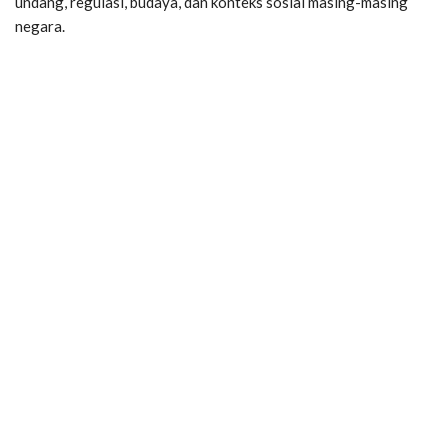
undang, regulasi, budaya, dan konteks sosial masing-masing
negara.