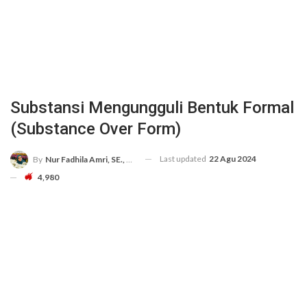
Substansi Mengungguli Bentuk Formal
(Substance Over Form)
Last updated
22 Agu 2024
By
Nur Fadhila Amri, SE., Ak., M.Si
4,980